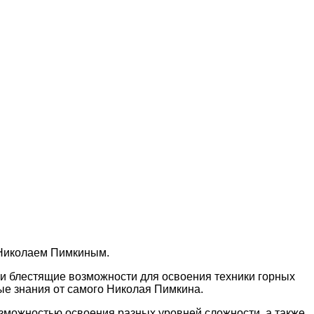
 Николаем Пимкиным.
о и блестящие возможности для освоения техники горных
ые знания от самого Николая Пимкина.
зможностью освоения разных уровней сложности, а также