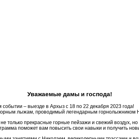
Уважаемые дамы и господа!
событии – выезде в Архыз с 18 по 22 декабря 2023 года!
о горным лыжам, проводимый легендарным горнолыжником
м не только прекрасные горные пейзажи и свежий воздух, н
грамма поможет вам повысить свои навыки и получить нов
ными занятиями с Николаем, великолепными трассами и во