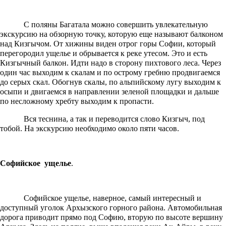
С поляны Багатала можно совершить увлекательную
экскурсию на обзорную точку, которую еще называют балконом
над Кизгычом. От хижины виден отрог горы Софии, который
перегородил ущелье и обрывается к реке утесом. Это и есть
Кизгычный балкон. Идти надо в сторону пихтового леса. Через
один час выходим к скалам и по острому гребню продвигаемся
до серых скал. Обогнув скалы, по альпийскому лугу выходим к
осыпи и двигаемся в направлении зеленой площадки и дальше
по несложному хребту выходим к пропасти.
Вся теснина, а так и переводится слово Кизгыч, под
тобой. На экскурсию необходимо около пяти часов.
Софийское ущелье
.
Софийское ущелье, наверное, самый интересный и
доступный уголок Архызского горного района. Автомобильная
дорога приводит прямо под Софию, вторую по высоте вершину