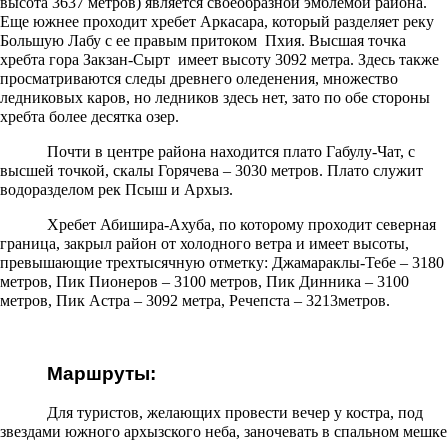
высота 3637 метров) является своеобразной эмблемой района.
Еще южнее проходит хребет Аркасара, который разделяет реку
Большую Лабу с ее правым притоком Пхия. Высшая точка
хребта гора Закзан-Сырт имеет высоту 3092 метра. Здесь также
просматриваются следы древнего оледенения, множество
ледниковых каров, но ледников здесь нет, зато по обе стороны
хребта более десятка озер.
Почти в центре района находится плато Габулу-Чат, с
высшей точкой, скалы Горячева – 3030 метров. Плато служит
водоразделом рек Псыш и Архыз.
Хребет Абишира-Ахуба, по которому проходит северная
граница, закрыл район от холодного ветра и имеет высоты,
превышающие трехтысячную отметку: Джамараклы-Тебе – 3180
метров, Пик Пионеров – 3100 метров, Пик Динника – 3100
метров, Пик Астра – 3092 метра, Речепста – 3213метров.
Маршруты:
Для туристов, желающих провести вечер у костра, под
звездами южного архызского неба, заночевать в спальном мешке