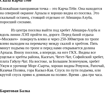
Скала Карча-Тёбе
Ближайшая панорамная точка – это Карча-Тёбе. Она находится
на северной окраине Архыза и хорошо видна из поселка. Это
скальный останец, стоящий отдельно от Абишира-Ахуба,
поросший соснами.
Из центра поселка выйти под хребет Абишира-Ахуба и
вдоль линии ЛЭП пройти по, дороге. Перед базой отдыха
«Москвич» повернуть влево и через 250-300метров по тропе
влево выходим на перемычку между скалой и хребтом. Пять
минут подъема по тропе и перед нами открывается долина
Архыза. Внизу поселок, а впереди, на юге ГКХ. Видны все
ущелья и хребты района, Кызгыч, Чегет-Чат, Софийский хребет,
плата Габулу-Чат. На востоке, за Большим Зеленчуком, хребет
Ужум и урочище Морг-Сырты, хорошо видны Ревунок, Рапочай,
Казачья Поляна, гора Кызыл-Кая. Спуск по пути подъема, или
крутой спуск прямо к домикам на поляне. Время - два-три часа.
Баритовая Балка