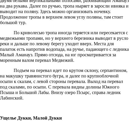
двумя белыми вертикальными полосами, разбивающий Аманауз
на два рукава. Далее по ручью, тропа ныряет в заросли ивняка и
выводит на поляну. Здесь можно организовать ночевку.
Продолжение тропы в верхнем левом углу поляны, там стоит
большой тур.
По криволесью тропа иногда теряется или пересекается с
медвежьими тропами, но у верхнего березника выводит в русло
реки и дальше по левому берегу уходит вверх. Места для
палаток есть напротив водопада, на ручье, падающего с ледника
Малый Аманауз. Прямо отсюда, на юг просматривается за
моренным валом перевал Медвежий.
Подъем на перевал идет по крутом склону, серпантином,
на макушку травянистого бугра, и далее по крупноблочной
осыпи к скалам, с левой стороны перевала. Выход на перевал
под скалами, по осыпи. С перевала видны долины Южного
Псыша и Большой Лабы. Внизу озеро Псырс, справа ледник
Лабинский.
Ущелье Дукки, Малой Дукки