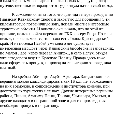
в палатке, есть много вариантов кольцевых маршрутов, когда
путешественники возвращаются туда, откуда начали свой поход.
К сожалению, из-за того, что граница теперь проходит по
Главному Кавказскому хребту, в закрытую для посещения 5-ти
километровую пограничную зону, попали многие интересные
туристские объекты. И конечно очень жаль, что по этой же
причине, нельзя пройти перевалами ГКХ к озеру Рица. Но если
нельзя, но очень хочется, то выход есть. Рядом Краснодарский
край. И из поселка Псебай уже много лет существует
интересный маршрут через Кавказский биосферный заповедник,
по Малой Лабе, через перевал Аишхо-1, в село Пслух, откуда
уже автодорога ведет в Красную Поляну. Правда здесь тоже
надо оформлять пропуск, и проход на территорию заповедника
платный.
На хребтах Абишира-Ахуба, Аркасара, Загеданском, все
вершины можно классифицировать как 1Б к.с. Т.е. восхождение
на них возможно, в сопровождении инструктора конечно, при
достаточных туристских навыках. Другие интересные вершины
района, Пшиш, Аманауз, Псыш, Такмак, Чамагвара, Кызгыч, и
другие находятся в пограничной зоне и для их прохождения
необходим пропуск в погранзону.