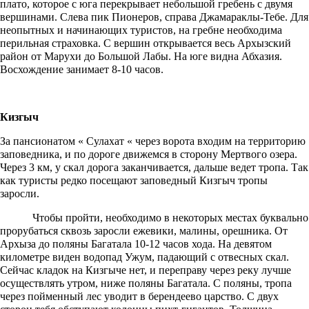
плато, которое с юга перекрывает небольшой гребень с двумя
вершинами. Слева пик Пионеров, справа Джамараклы-Тебе. Для
неопытных и начинающих туристов, на гребне необходима
перильная страховка. С вершин открывается весь Архызский
район от Марухи до Большой Лабы. На юге видна Абхазия.
Восхождение занимает 8-10 часов.
Кизгыч
За пансионатом « Сулахат « через ворота входим на территорию
заповедника, и по дороге движемся в сторону Мертвого озера.
Через 3 км, у скал дорога заканчивается, дальше ведет тропа. Так
как туристы редко посещают заповедный Кизгыч тропы
заросли.
Чтобы пройти, необходимо в некоторых местах буквально
прорубаться сквозь заросли ежевики, малины, орешника. От
Архыза до поляны Багатала 10-12 часов хода. На девятом
километре виден водопад Ужум, падающий с отвесных скал.
Сейчас кладок на Кизгыче нет, и переправу через реку лучше
осуществлять утром, ниже поляны Багатала. С поляны, тропа
через пойменный лес уводит в берендеево царство. С двух