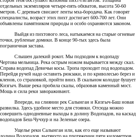
сторон тебя обступают колонны пихт-гигантов. Толщина
отдельных экземпляров четыре-пять обхватов, высота 50-60
метров. С деревьев свисают ленты мха-бородача. Как говорят
специалисты, возраст этих пихт достигает 600-700 лет. Они
объявлены памятником природы и особо охраняются законом.
Выйдя из пихтового леса, натыкаемся на старые огневые
точки, рубленые домики. В конце 90-тых здесь была
пограничная застава.
Слышен далекий рокот. Мы подходим к водопаду
Чертова мельница. Река острым ножом вырывается между скал.
Справа водопад Девичьи косы. Тропа проходит под водопадом.
Перейдя ручей надо оставить рюкзаки, и по криволесью берез и
кленов, со страховкой, пройти вниз. В скальном колодце бушует
Кизгыч. Выше река пробила скалы, образовав каменный мост.
Мощь и сила реки завораживают.
Впереди, на слиянии рек Салынган и Кизгыч-Баш новая
развилка. Здесь удобное место для стоянки. Отсюда можно
совершить однодневные выходы в долину Водопадов, на каскад
водопадов Беш-Чучхур и на Зеленые озера.
Ущелье реки Салынган или, как его еще называют
долина Водопадов, вытянуто на протяжении пяти километров.