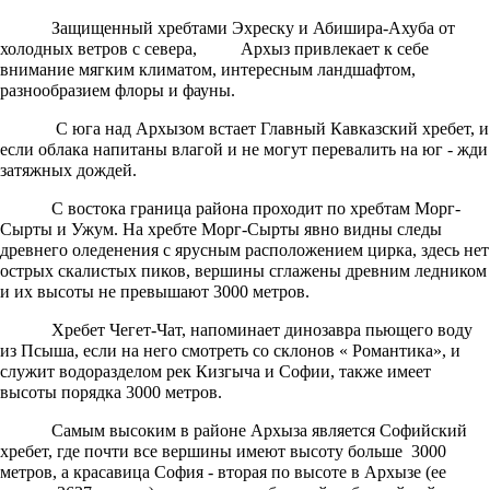
Защищенный хребтами Эхреску и Абишира-Ахуба от
холодных ветров с севера, Архыз привлекает к себе
внимание мягким климатом, интересным ландшафтом,
разнообразием флоры и фауны.
С юга над Архызом встает Главный Кавказский хребет, и
если облака напитаны влагой и не могут перевалить на юг - жди
затяжных дождей.
С востока граница района проходит по хребтам Морг-
Сырты и Ужум. На хребте Морг-Сырты явно видны следы
древнего оледенения с ярусным расположением цирка, здесь нет
острых скалистых пиков, вершины сглажены древним ледником
и их высоты не превышают 3000 метров.
Хребет Чегет-Чат, напоминает динозавра пьющего воду
из Псыша, если на него смотреть со склонов « Романтика», и
служит водоразделом рек Кизгыча и Софии, также имеет
высоты порядка 3000 метров.
Самым высоким в районе Архыза является Софийский
хребет, где почти все вершины имеют высоту больше 3000
метров, а красавица София - вторая по высоте в Архызе (ее