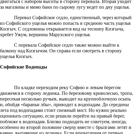
двигаться с набором высоты в сторону перевала. Вторая уходит
за магазины и мимо бани по сырому лугу ведет по дну ущелья.
Перевал Софийское седло, единственный, через который
из Софийского ущелья можно попасть в среднюю часть ущелья
Кизгыч. С седловины открывается вид на теснину Кизгыча,
хребет Ужум, вершины Марухского ущелья.
С перевала Софийское седло также можно выйти к
балкону над Кизгычом. Он справа если смотреть в сторону
ущелья Кизгыч.
Софийские Водопады
По кладке переходим реку Софию и левым берегом
движемся в сторону ледника. По березовому криволесью, тропа,
пересекая несколько ручьев, выводит на крупноблочную осыпь
и, обойдя «бараньи лбы», приводит к водопадам. До середины
лета под водопадами стоит снежный мост. Но нужно реально
оценивать ситуацию, если решили перейти на правый берег,
поближе к водопадам. Близко подходить не советуем, иногда,
особенно во второй половине сверху вместе с брызгами летят и
камни, вытаявшие из ледника. Если впечатления от первых