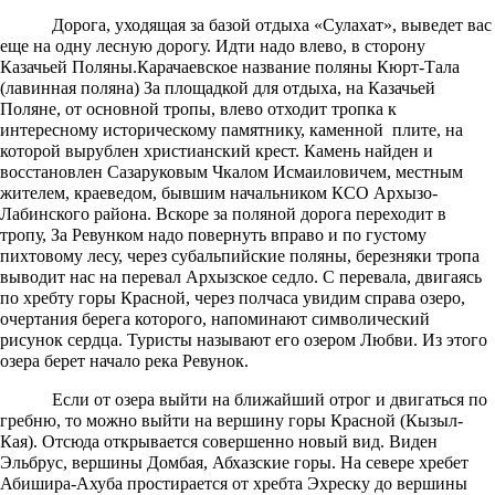
Дорога, уходящая за базой отдыха «Сулахат», выведет вас
еще на одну лесную дорогу. Идти надо влево, в сторону
Казачьей Поляны.Карачаевское название поляны Кюрт-Тала
(лавинная поляна) За площадкой для отдыха, на Казачьей
Поляне, от основной тропы, влево отходит тропка к
интересному историческому памятнику, каменной плите, на
которой вырублен христианский крест. Камень найден и
восстановлен Сазаруковым Чкалом Исмаиловичем, местным
жителем, краеведом, бывшим начальником КСО Архызо-
Лабинского района. Вскоре за поляной дорога переходит в
тропу, За Ревунком надо повернуть вправо и по густому
пихтовому лесу, через субальпийские поляны, березняки тропа
выводит нас на перевал Архызское седло. С перевала, двигаясь
по хребту горы Красной, через полчаса увидим справа озеро,
очертания берега которого, напоминают символический
рисунок сердца. Туристы называют его озером Любви. Из этого
озера берет начало река Ревунок.
Если от озера выйти на ближайший отрог и двигаться по
гребню, то можно выйти на вершину горы Красной (Кызыл-
Кая). Отсюда открывается совершенно новый вид. Виден
Эльбрус, вершины Домбая, Абхазские горы. На севере хребет
Абишира-Ахуба простирается от хребта Эхреску до вершины