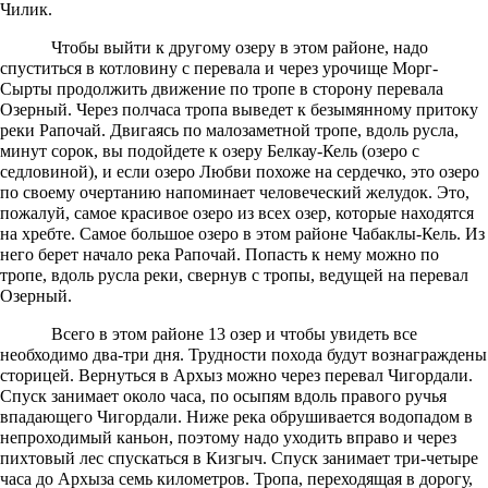
Чилик.
Чтобы выйти к другому озеру в этом районе, надо
спуститься в котловину с перевала и через урочище Морг-
Сырты продолжить движение по тропе в сторону перевала
Озерный. Через полчаса тропа выведет к безымянному притоку
реки Рапочай. Двигаясь по малозаметной тропе, вдоль русла,
минут сорок, вы подойдете к озеру Белкау-Кель (озеро с
седловиной), и если озеро Любви похоже на сердечко, это озеро
по своему очертанию напоминает человеческий желудок. Это,
пожалуй, самое красивое озеро из всех озер, которые находятся
на хребте. Самое большое озеро в этом районе Чабаклы-Кель. Из
него берет начало река Рапочай. Попасть к нему можно по
тропе, вдоль русла реки, свернув с тропы, ведущей на перевал
Озерный.
Всего в этом районе 13 озер и чтобы увидеть все
необходимо два-три дня. Трудности похода будут вознаграждены
сторицей. Вернуться в Архыз можно через перевал Чигордали.
Спуск занимает около часа, по осыпям вдоль правого ручья
впадающего Чигордали. Ниже река обрушивается водопадом в
непроходимый каньон, поэтому надо уходить вправо и через
пихтовый лес спускаться в Кизгыч. Спуск занимает три-четыре
часа до Архыза семь километров. Тропа, переходящая в дорогу,