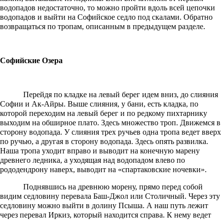
водопадов недостаточно, то можно пройти вдоль всей цепочки
водопадов и выйти на Софийское седло под скалами. Обратно
возвращаться по тропам, описанным в предыдущем разделе.
Софийские Озера
Перейдя по кладке на левый берег идем вниз, до слияния
Софии и Ак-Айры. Выше слияния, у бани, есть кладка, по
которой переходим на левый берег и по редкому пихтарнику
выходим на обширное плато. Здесь множество троп. Движемся в
сторону водопада. У слияния трех ручьев одна тропа ведет вверх
по ручью, а другая в сторону водопада. Здесь опять развилка.
Наша тропа уходит вправо и выводит на конечную марену
древнего ледника, а уходящая над водопадом влево по
рододендрону наверх, выводит на «спартаковские ночевки».
Поднявшись на древнюю морену, прямо перед собой
видим седловину перевала Баш-Джол или Столичный. Через эту
седловину можно выйти в долину Псыша. А наш путь лежит
через перевал Иркиз, который находится справа. К нему ведет