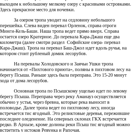
выходим к небольшому мелкому озеру с красивыми островками.
Здесь прекрасное место для ночевки.
За озером тропа уводит на седловину небольшого
перешейка. Слева виден перевал Орленок, справа отроги
Минги-Кель-Баши. Наша тропа ведет прямо вверх. Справа
остается озеро Кратерное. До перевала Кара-Джаш еще два
километра (далее смотри раздел Софийские озера- перевал
Кара-Джаш). Тропа на перевал Баш-Джол идет вдоль ручья, на
котором стоит рубленый домик лесорубов.
На перевалы Холодовского и Заячьи Ушки тропа
начинается от «Пихтового приюта», поляны в пихтовом лесу на
берегу Псыша. Раньше здесь была переправа. Это 15-20 минут
хода от дома лесорубов.
Основная тропа по Псышскому ущелью идет по левому
берегу Псыша. Переправа через реку Аманауз осуществляется
обычно у устья, через бревна, которые река выносит в
половодье. Далее тропа ведет по пихтовому лесу, иногда
встречается тис ягодный. Это реликтовые деревья, пережившие
последнее оледенение. На северных склонах ГКХ встречается
редко. В Архызе, кроме долины реки Псыш тис ягодный можно
встретить у истоков Ревунка и Рапочая.