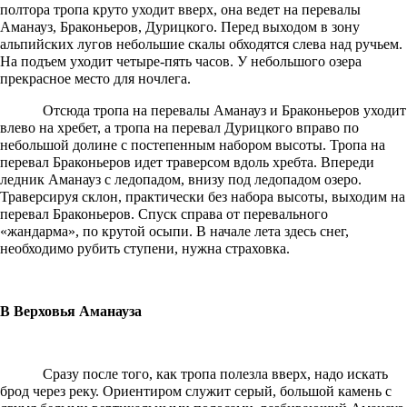
полтора тропа круто уходит вверх, она ведет на перевалы
Аманауз, Браконьеров, Дурицкого. Перед выходом в зону
альпийских лугов небольшие скалы обходятся слева над ручьем.
На подъем уходит четыре-пять часов. У небольшого озера
прекрасное место для ночлега.
Отсюда тропа на перевалы Аманауз и Браконьеров уходит
влево на хребет, а тропа на перевал Дурицкого вправо по
небольшой долине с постепенным набором высоты. Тропа на
перевал Браконьеров идет траверсом вдоль хребта. Впереди
ледник Аманауз с ледопадом, внизу под ледопадом озеро.
Траверсируя склон, практически без набора высоты, выходим на
перевал Браконьеров. Спуск справа от перевального
«жандарма», по крутой осыпи. В начале лета здесь снег,
необходимо рубить ступени, нужна страховка.
В Верховья Аманауза
Сразу после того, как тропа полезла вверх, надо искать
брод через реку. Ориентиром служит серый, большой камень с