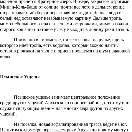
мореной прячется Кратерное озеро. В озере, закрытом отрогами
Минги-Кель-Баши от солнца, почти все лето в дальнем конце
озера плавают айсберги нерастаявших льдин. Черная вода и
белый лед оставляют незабываемую картину. Дальше тропа,
мимо небольшого озера с зелеными островками, мимо развалин
старого коша по пихтовому лесу выходит в долину реки Псыш.
Примерно в километре, ниже от коша, на ручье, вдоль
которого идет тропа, есть водопад, который можно найти,
оставив рюкзаки на тропе и ориентироваться на шум падающей
воды.
Псышское Ущелье
Псышское ущелье занимает центральное положение
среди других ущелий Архызского горного района, поэтому оно
служит связующим звеном для многих маршрутов из других
ущелий.
Из поселка, новая асфальтированная трасса ведет на юг.
На пятом километре переезжаем реку Архыз по новому мосту и