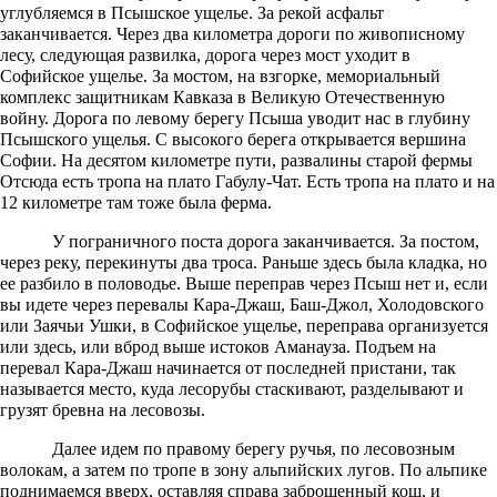
углубляемся в Псышское ущелье. За рекой асфальт
заканчивается. Через два километра дороги по живописному
лесу, следующая развилка, дорога через мост уходит в
Софийское ущелье. За мостом, на взгорке, мемориальный
комплекс защитникам Кавказа в Великую Отечественную
войну. Дорога по левому берегу Псыша уводит нас в глубину
Псышского ущелья. С высокого берега открывается вершина
Софии. На десятом километре пути, развалины старой фермы
Отсюда есть тропа на плато Габулу-Чат. Есть тропа на плато и на
12 километре там тоже была ферма.
У пограничного поста дорога заканчивается. За постом,
через реку, перекинуты два троса. Раньше здесь была кладка, но
ее разбило в половодье. Выше переправ через Псыш нет и, если
вы идете через перевалы Кара-Джаш, Баш-Джол, Холодовского
или Заячьи Ушки, в Софийское ущелье, переправа организуется
или здесь, или вброд выше истоков Аманауза. Подъем на
перевал Кара-Джаш начинается от последней пристани, так
называется место, куда лесорубы стаскивают, разделывают и
грузят бревна на лесовозы.
Далее идем по правому берегу ручья, по лесовозным
волокам, а затем по тропе в зону альпийских лугов. По альпике
поднимаемся вверх, оставляя справа заброшенный кош, и