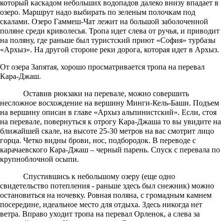
который каскадом небольших водопадов далеко внизу впадает в
озеро. Маршрут надо выбирать по зеленым полочкам под
скалами. Озеро Гаммеш-Чат лежит на большой заболоченной
поляне среди криволесья. Тропа идет слева от ручья, и приводит
на поляну, где раньше был туристский приют «София» турбазы
«Архыз». На другой стороне реки дорога, которая идет в Архыз.
От озера Запятая, хорошо просматривается тропа на перевал
Кара-Джаш.
Оставив рюкзаки на перевале, можно совершить
несложное восхождение на вершину Минги-Кель-Баши. Подъем
на вершину описан в главе «Архыз альпинистский». Если, стоя
на перевале, повернуться к отрогу Кара-Джаша то вы увидите на
ближайшей скале, на высоте 25-30 метров на вас смотрит лицо
горца. Четко видны брови, нос, подбородок. В переводе с
карачаевского Кара-Джаш – черный парень. Спуск с перевала по
крупноблочной осыпи.
Спустившись к небольшому озеру (еще одно
свидетельство потепления - раньше здесь был снежник) можно
остановиться на ночевку. Ровная поляна, с громадным камнем
посередине, идеальное место для отдыха. Здесь никогда нет
ветра. Вправо уходит тропа на перевал Орленок, а слева за