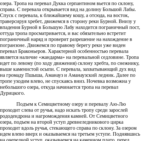
озера. Тропа на перевал Дукка серпантином вьется по склону,
справа. С перевала открывается вид на долину Большой Лабы.
Спуск с перевала, к ближайшему кошу, а отсюда, на восток,
траверсируя хребет, движемся в сторону реки Бурной. Внизу у
впадения Бурной в Большую Лабу находится пограничный пост,
оттуда тропа просматривается, и вас обязательно встретит
пограничный наряд и проверит разрешение на нахождение в
погранзоне. Движемся по правому берегу реки уже виден
перевал Браконьеров. Характерной особенностью перевала
является наличие «жандарма» на перевальной седловине. Тропа
идет по левому (по ходу движения) склону хребта, по снежнику,
выше каменистой осыпи. С перевала, захватывающий дух вид
на громаду Пшыша, Аманауз и Аманаузский ледник. Далее по
тропе уходим влево, не спускаясь вниз. Ночевка возможна у
небольшого озера, откуда начинается тропа на перевал
Дурицкого.
Подъем к Семицветному озеру и перевалу Аю-Лю
проходит слева от ручья, надо искать тропу среди зарослей
рододендрона и нагромождения камней. От Семицветного
озера, подъем на второй уступ древнеледникового цирка
проходит вдоль ручья, стекающего справа по склону. За озером
идем влево вверх и оказываемся на третьем уступе. Поднявшись
на очередной уступ, оказываемся на каменном плато, перед