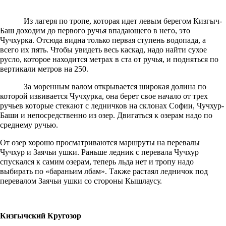
Из лагеря по тропе, которая идет левым берегом Кизгыч-
Баш доходим до первого ручья впадающего в него, это
Чучхурка. Отсюда видна только первая ступень водопада, а
всего их пять. Чтобы увидеть весь каскад, надо найти сухое
русло, которое находится метрах в ста от ручья, и подняться по
вертикали метров на 250.
За моренным валом открывается широкая долина по
которой извивается Чучхурка, она берет свое начало от трех
ручьев которые стекают с ледничков на склонах Софии, Чучхур-
Баши и непосредственно из озер. Двигаться к озерам надо по
среднему ручью.
От озер хорошо просматриваются маршруты на перевалы
Чучхур и Заячьи ушки. Раньше ледник с перевала Чучхур
спускался к самим озерам, теперь льда нет и тропу надо
выбирать по «бараньим лбам». Также растаял ледничок под
перевалом Заячьи ушки со стороны Кышлаусу.
Кизгычский Кругозор