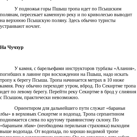
У подножья горы Пшыш тропа идет по Псышским
полянам, пересекает каменную реку и по криволесью выводит
на верхнюю Псышскую поляну. Здесь обычно туристы
устраивают ночлег.
На Чучхур
У камня, с барельефами инструкторов турбазы «Алания»,
погибших в лавине при восхождении на Пшыш, надо искать
тропу к берегу Псыша. Тропа начинается метрах в 10 ниже
камня. Реку обычно переходят утром, вброд. По Секиртме тропа
идет по левому берегу. Перейти реку Секиртме в брод у слияния
с Псышом, практически невозможно.
Ориентиром для дальнейшего пути служат «бараньи
лбы» в верховьях Секиртме и водопад. Тропа серпантином
поднимается слева по крутому травянистому склону. По
«бараньим лбам» (необходима перильная страховка) выходим
выше водопада. От водопада, по хорошо видимой тропе