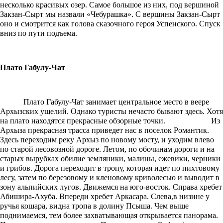
несколько красивых озер. Самое большое из них, под вершиной
Закзан-Сырт мы назвали «Чебурашка». С вершины Закзан-Сырт
оно и смотрится как голова сказочного героя Успенского. Спуск
вниз по пути подъема.
Плато Габулу-Чат
Плато Габулу-Чат занимает центральное место в веере
Архызских ущелий. Однако туристы нечасто бывают здесь. Хотя
на плато находятся прекрасные обзорные точки. Из
Архыза прекрасная трасса приведет нас в поселок Романтик.
Здесь переходим реку Архыз по новому мосту, и уходим влево
по старой лесовозной дороге. Летом, по обочинам дороги и на
старых вырубках обилие земляники, малины, ежевики, черники
и грибов. Дорога переходит в тропу, которая идет по пихтовому
лесу, затем по березовому и кленовому криволесью и выводит в
зону альпийских лугов. Движемся на юго-восток. Справа хребет
Абишира-Ахуба. Впереди хребет Аркасара. Слева,в низине у
ручья кошара, видна тропа в долину Псыша. Чем выше
поднимаемся, тем более захватывающая открывается панорама.