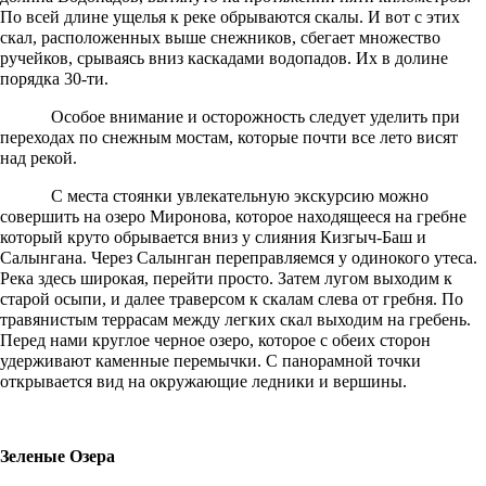
По всей длине ущелья к реке обрываются скалы. И вот с этих
скал, расположенных выше снежников, сбегает множество
ручейков, срываясь вниз каскадами водопадов. Их в долине
порядка 30-ти.
Особое внимание и осторожность следует уделить при
переходах по снежным мостам, которые почти все лето висят
над рекой.
С места стоянки увлекательную экскурсию можно
совершить на озеро Миронова, которое находящееся на гребне
который круто обрывается вниз у слияния Кизгыч-Баш и
Салынгана. Через Салынган переправляемся у одинокого утеса.
Река здесь широкая, перейти просто. Затем лугом выходим к
старой осыпи, и далее траверсом к скалам слева от гребня. По
травянистым террасам между легких скал выходим на гребень.
Перед нами круглое черное озеро, которое с обеих сторон
удерживают каменные перемычки. С панорамной точки
открывается вид на окружающие ледники и вершины.
Зеленые Озера