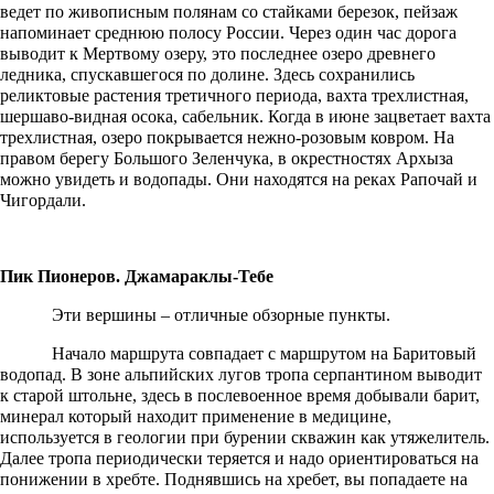
ведет по живописным полянам со стайками березок, пейзаж
напоминает среднюю полосу России. Через один час дорога
выводит к Мертвому озеру, это последнее озеро древнего
ледника, спускавшегося по долине. Здесь сохранились
реликтовые растения третичного периода, вахта трехлистная,
шершаво-видная осока, сабельник. Когда в июне зацветает вахта
трехлистная, озеро покрывается нежно-розовым ковром. На
правом берегу Большого Зеленчука, в окрестностях Архыза
можно увидеть и водопады. Они находятся на реках Рапочай и
Чигордали.
Пик Пионеров. Джамараклы-Тебе
Эти вершины – отличные обзорные пункты.
Начало маршрута совпадает с маршрутом на Баритовый
водопад. В зоне альпийских лугов тропа серпантином выводит
к старой штольне, здесь в послевоенное время добывали барит,
минерал который находит применение в медицине,
используется в геологии при бурении скважин как утяжелитель.
Далее тропа периодически теряется и надо ориентироваться на
понижении в хребте. Поднявшись на хребет, вы попадаете на