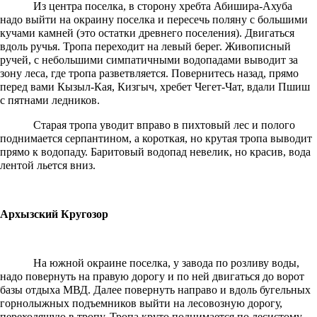
Из центра поселка, в сторону хребта Абишира-Ахуба
надо выйти на окраину поселка и пересечь поляну с большими
кучами камней (это остатки древнего поселения). Двигаться
вдоль ручья. Тропа переходит на левый берег. Живописный
ручей, с небольшими симпатичными водопадами выводит за
зону леса, где тропа разветвляется. Повернитесь назад, прямо
перед вами Кызыл-Кая, Кизгыч, хребет Чегет-Чат, вдали Пшиш
с пятнами ледников.
Старая тропа уводит вправо в пихтовый лес и полого
поднимается серпантином, а короткая, но крутая тропа выводит
прямо к водопаду. Баритовый водопад невелик, но красив, вода
лентой льется вниз.
Архызский Кругозор
На южной окраине поселка, у завода по розливу воды,
надо повернуть на правую дорогу и по ней двигаться до ворот
базы отдыха МВД. Далее повернуть направо и вдоль бугельных
горнолыжных подъемников выйти на лесовозную дорогу,
переходящую в тропу. Тропа круто поднимается по лесистому