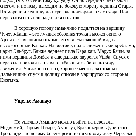
подходим к каменистому кулуару. Он до середины лета забит
снегом, и по нему выходим на боковую морену ледника Огары.
По морене и леднику до перевала полтора-два часа хода. Под
перевалом есть площадки для палаток.
В хорошую погоду заманчиво подняться на вершину
Чучхур-Баши – это лучшая обзорная точка высокогорного
Архыза. С вершины открывается впечатляющий вид на
высокогорный Кавказ. На востоке, над заснеженными хребтами,
царит Эльбрус. Ближе чернеет пила Кара-каи, Марух-Баши, за
ними вершины Домбая, а еще дальше двурогая Ушба. Спуск с
перевала проходит справа от «бараньих лбов», по ходу
движения. У нижнего озера, хорошее место для стоянки.
Дальнейший спуск в долину описан в маршрутах со стороны
Кизгыча.
Ущелье Аманауз
По ущелью Аманауз можно выйти на перевалы
Медвежий, Торнау, Псырс, Аманауз, Браконьеров, Дурицкого.
Тропа идет по левому берегу реки по пихтовому лесу. Через час-