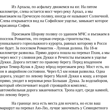
Из Архыза, по асфальту движемся на юг. На пятом
километре, слева остается мост через реку Архыз, а мы
выезжаем на Греческую поляну, иногда ее называют Солнечной.
Слева открывается вид на Софийское ущелье, замыкает которое
красавица София.
Проезжаем Шорову поляну со зданием МЧС и въезжаем в
поселок Романтик, это первая очередь строительства,
уникального горнолыжного курорта, равных которому в Росси
не будет. За поселком Романтик - Лунная долина. На 18-м
километре развилка. Прямо дорога пошла на перевал Пхия, а мы
через мост у слияния рек Дукки и Речепсты въезжаем в ущелье
Дукки. Дорога петляет по правому берегу. Перед впадением
реки Темир-Кулак в Дукку вброд переезжаем реку. Мост есть, но
он в аварийном состоянии. Через 0,5 км новая развилка. Одна
дорога, уходит по левому берегу Малой Дукки к кошу, а вторая
прямо, уводит в верховья реки Большая Дукка. За водозабором,
который обеспечивает водой строящийся комплекс,
автомобильная дорога заканчивается. Тропа идет, среди камней,
по левому берегу.
На границе леса есть места для ночлега, но если ваш
маршрут на перевал Аю-Лю, лучше заночевать у Семицветного