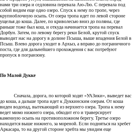
нами три озера и седловина перевала Аю-Лю. С перевала под
собой видим еще одно озеро. Спуск к нему по тропе, через
крупноблочную осыпь. От озера тропа идет по левой стороне
ущелья до коша. Далее, по криволесью вниз до поляны, где
раньше тоже был кош, и откуда начинается тропа на перевал
Дорбун. Затем, по левому берегу реки Белой, крутой спуск
выводит нас на дорогу в долине Псыша, выше впадения Белой в
Псыш. Влево дорога уходит в Архыз, а вправо до пограничного
поста, где для дальнейшего прохождения с вас потребуют
пропуск в погранзону.
По Малой Дукке
Сначала, дорога, по которой ходят «УАЗики», выведет вас
до коша, а дальше тропа идет к Дуккинским озерам. От коша
виден водопад, вытекающий из верхнего озера. Тропа к нему
ведет мимо нижнего озера, обходит его и траверсирует
каменную осыпь на противоположном берегу. Третье озеро
находится выше нижнего, за мореной. Если подняться на хребет
Аркасара, то на другой стороне хребта мы увидим еще