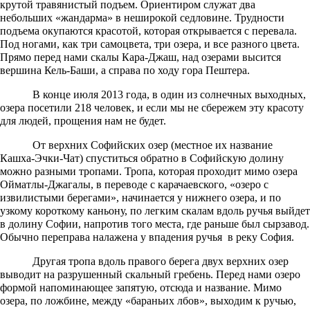
крутой травянистый подъем. Ориентиром служат два
небольших «жандарма» в неширокой седловине. Трудности
подъема окупаются красотой, которая открывается с перевала.
Под ногами, как три самоцвета, три озера, и все разного цвета.
Прямо перед нами скалы Кара-Джаш, над озерами высится
вершина Кель-Баши, а справа по ходу гора Пештера.
В конце июля 2013 года, в один из солнечных выходных,
озера посетили 218 человек, и если мы не сбережем эту красоту
для людей, прощения нам не будет.
От верхних Софийских озер (местное их название
Кашха-Эчки-Чат) спуститься обратно в Софийскую долину
можно разными тропами. Тропа, которая проходит мимо озера
Ойматлы-Джагалы, в переводе с карачаевского, «озеро с
извилистыми берегами», начинается у нижнего озера, и по
узкому короткому каньону, по легким скалам вдоль ручья выйдет
в долину Софии, напротив того места, где раньше был сырзавод.
Обычно переправа налажена у впадения ручья в реку София.
Другая тропа вдоль правого берега двух верхних озер
выводит на разрушенный скальный гребень. Перед нами озеро
формой напоминающее запятую, отсюда и название. Мимо
озера, по ложбине, между «бараньих лбов», выходим к ручью,