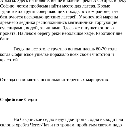
Архыза. Здесь на поляне, выше впадения реки Ак-Айры, в реку
Софию, летом проблема найти место для лагеря. Кроме
туристских групп совершающих походы в этом районе, там
базируются несколько детских лагерей. У конечной марены
древнего ледника расположились магазинчики торгующие
сувенирами, водой, хычинами. Здесь же и пункт конного
проката. На левом берегу реки небольшое кафе. Работают две
бани.
Глядя на все это, с грустью вспоминаешь 60-70 годы,
когда Софийское ущелье поражало всех своей чистотой и
красотой.
Отсюда начинаются несколько интересных маршрутов.
Софийское Седло
На Софийское седло ведут две тропы: одна выводит на
склоны хребта Чегет-Чат и по тропам, пробитым скотом надо