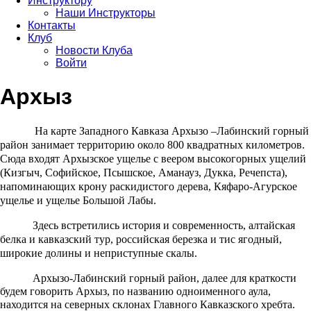
Инструктору
Наши Инструкторы
Контакты
Клуб
Новости Клуба
Войти
Архыз
На карте Западного Кавказа Архызо –Лабинский горный
район занимает территорию около 800 квадратных километров.
Сюда входят Архызское ущелье с веером высокогорных ущелий
(Кизгыч, Софийское, Псышское, Аманауз, Дукка, Речепста),
напоминающих крону раскидистого дерева, Кяфаро-Агурское
ущелье и ущелье Большой Лабы.
Здесь встретились история и современность, алтайская
белка и кавказский тур, российская березка и тис ягодный,
широкие долины и неприступные скалы.
Архызо-Лабинский горный район, далее для краткости
будем говорить Архыз, по названию одноименного аула,
находится на северных склонах Главного Кавказского хребта.